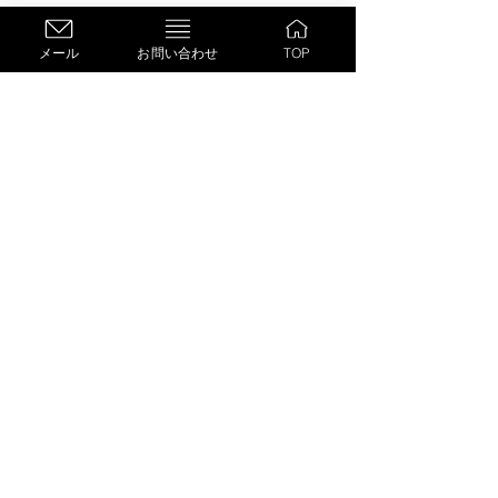
メール
お問い合わせ
TOP
6. 個人情報に関する法令・規範の遵守
個人情報保護に関する法令及びその他の
規範を尊守し、個人情報を管理いたしま
す。
7. 管理体制
個人情報保護の重要性について、当社で
の教育啓発活動を実施するほか、個人情
報保護の管理責任者・管理者を任命し、
適切な管理体制を確立し運用を行いま
す。